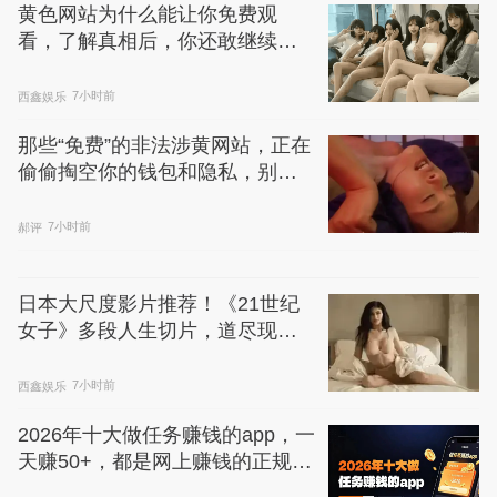
黄色网站为什么能让你免费观
看，了解真相后，你还敢继续浏
览吗
西鑫娱乐
7小时前
那些“免费”的非法涉黄网站，正在
偷偷掏空你的钱包和隐私，别不
信
郝评
7小时前
日本大尺度影片推荐！《21世纪
女子》多段人生切片，道尽现代
女性的爱与慌
西鑫娱乐
7小时前
2026年十大做任务赚钱的app，一
天赚50+，都是网上赚钱的正规软
件！