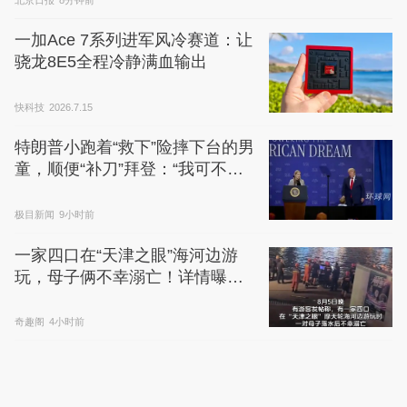
一加Ace 7系列进军风冷赛道：让
骁龙8E5全程冷静满血输出
快科技
2026.7.15
特朗普小跑着“救下”险摔下台的男
童，顺便“补刀”拜登：“我可不想
他像拜登一样摔下来”
极目新闻
9小时前
一家四口在“天津之眼”海河边游
玩，母子俩不幸溺亡！详情曝
光，目击者发声
奇趣阁
4小时前