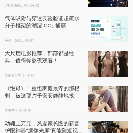
U客直谈拉...
昨天09:12
气体吸附与穿透实验验证超疏水
分子框架的潮湿 CO₂ 捕获
小张小张不...
6天前
大尺度电影推荐，部部都是经
典，值得你熬夜观看！
梦新看世界
8小时前
《继母》：重组家庭最疼的那根
刺，被这部片子安安静静地拔了
出来
梵境梦语
9小时前
动辄上万元，风靡家长圈的新晋
护眼神器“远像光屏”真能防近视