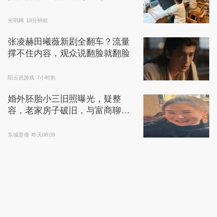
吗？
光明网
18分钟前
张凌赫田曦薇新剧全翻车？流量
撑不住内容，观众说翻脸就翻脸
阳云说游戏
7小时前
婚外胚胎小三旧照曝光，疑整
容，老家房子破旧，与富商聊天
很暧昧
东城壹倩
昨天08:09