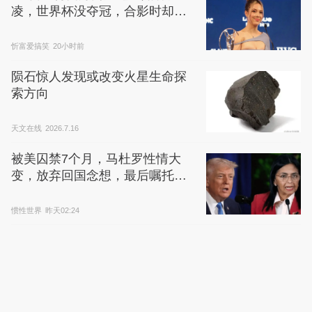
凌，世界杯没夺冠，合影时却笑
得像个孩子
忻富爱搞笑
20小时前
陨石惊人发现或改变火星生命探
索方向
天文在线
2026.7.16
被美囚禁7个月，马杜罗性情大
变，放弃回国念想，最后嘱托已
公开
惯性世界
昨天02:24