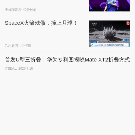
规定太残忍
玉蝉聊娱乐
42分钟前
SpaceX火箭残骸，撞上月球！
九州新闻
3小时前
首发U型三折叠！华为专利图揭晓Mate XT2折叠方式
ITBEA...
2026.7.16