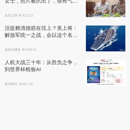
女士，照片被扒出了，很有气
质！
追风之翔
昨天12:21
活捉赖清德箭在弦上？美上将：
解放军统一之战，会以这个名义
打响
战争吐槽君
昨天05:07
人机大战三十年：从胜负之争，
到世界杯检验AI
新浪财经
2026.7.16