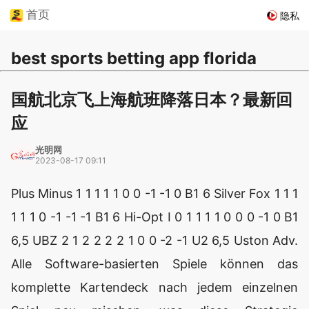
首页
隐私
best sports betting app florida
国航北京飞上海航班降落日本？最新回
应
光明网
2023-08-17 09:11
Plus Minus 1 1 1 1 1 0 0 -1 -1 0 B1 6 Silver Fox 1 1 1
1 1 1 0 -1 -1 -1 B1 6 Hi-Opt I 0 1 1 1 1 0 0 0 -1 0 B1
6,5 UBZ 2 1 2 2 2 2 1 0 0 -2 -1 U2 6,5 Uston Adv.
Alle Software-basierten Spiele können das
komplette Kartendeck nach jedem einzelnen