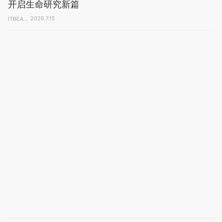
极目新闻
4天前
适合晚上一个人躲在被窝里看的
电影
小马哈说娱...
4小时前
上海科学家6年攻关：删除基因“乱码” 真核细胞存活
开启生命研究新篇
ITBEA...
2026.7.15