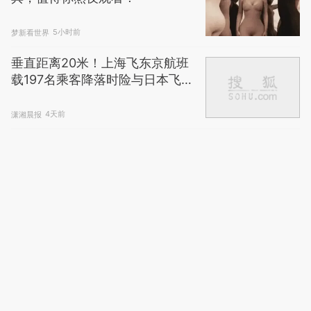
新京报动新...
2026.7.18
一加Ace 7系列进军风冷赛道：让
骁龙8E5全程冷静满血输出
快科技
2026.7.15
大尺度电影推荐，部部都是经
典，值得你熬夜观看！
梦新看世界
5小时前
垂直距离20米！上海飞东京航班
载197名乘客降落时险与日本飞机
相撞，亲历乘客发声
潇湘晨报
4天前