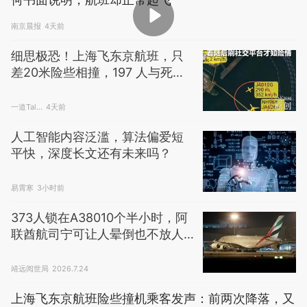
南京晨报
4天前
细思极恐！上海飞东京航班，只
差20米险些相撞，197 人与死神
擦肩
一道Tal...
4天前
人工智能内容泛滥，算法偏爱短
平快，深度长文还有未来吗？
易霄寒
3小时前
373人锁在A38010个半小时，阿
联酋航司宁可让人晕倒也不放人
下机
靖远阅世局
2026.7.24
上海飞东京航班险些撞机乘客发声：前两次降落，又