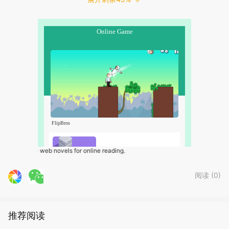
Free web novels for online reading.
阅读 (
0
)
推荐阅读