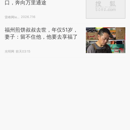
声：第三次才成功降落
观察者网视...
4天前
剧本都不敢这么写！上海女子网
购名牌包，发现竟是自己家里失
踪的同一只
光明网
昨天10:25
穿越无人之海：斯年智驾驶出港
口，奔向万里通途
雷峰网le...
2026.7.16
福州煎饼叔叔去世，年仅51岁，
妻子：留不住他，他要去享福了
光明网
前天03:15