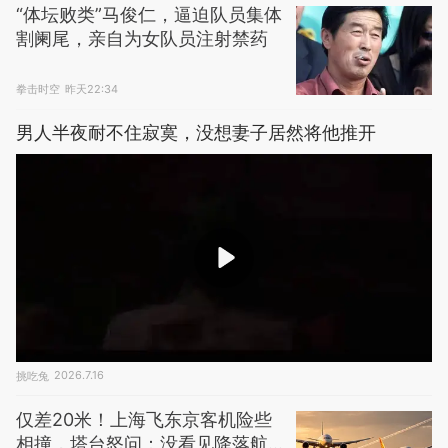
“体坛败类”马俊仁，逼迫队员集体
割阑尾，亲自为女队员注射禁药
拳击时空
昨天22:34
男人半夜耐不住寂寞，没想妻子居然将他推开
挑吃兔
2026.7.16
仅差20米！上海飞东京客机险些
相撞，塔台怒问：没看见降落航