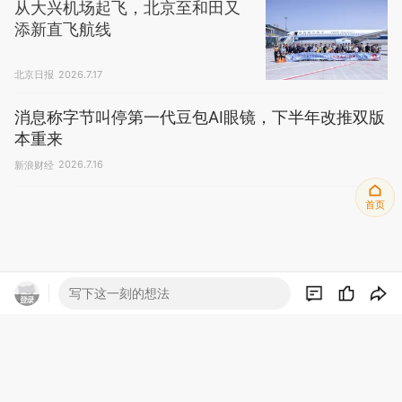
宝智能识别终端
洞庭湖边那...
2026.7.11
殷桃46岁绝美身材上热搜，高度
的自律换来了什么？
搜狐时尚
昨天03:29
从大兴机场起飞，北京至和田又
首页
添新直飞航线
北京日报
2026.7.17
写下这一刻的想法
消息称字节叫停第一代豆包AI眼镜，下半年改推双版
本重来
新浪财经
2026.7.16