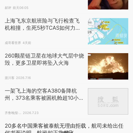
郝评
前天06:05
上海飞东京航班险与飞行检查飞
机相撞，生死5秒TCAS如何力挽
狂澜？
成哥看世界
4天前
260颗星链卫星在地球大气层中烧
毁，更多卫星即将坠入火海
渡川客
2026.7.16
一架飞上海的空客A380备降杭
州，373名乘客被困机舱超10小
时！
齐鲁晚报·...
2026.7.23
20多名中国乘客被泰航无理由拒载，航司未给出任
何书面说明，航班却正常起飞