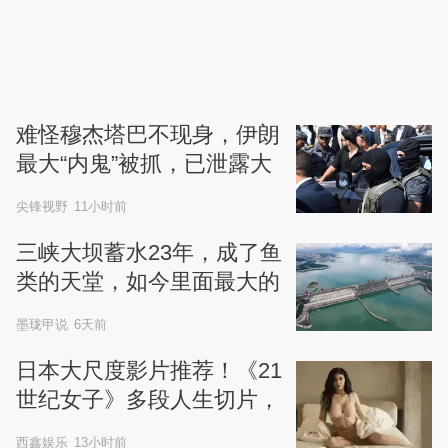
难怪穆杰塔巴不现身，伊朗
最大“内鬼”被抓，已泄露大
量国家机密
尖锋视野
11小时前
三峡大坝蓄水23年，成了鱼
类的天堂，如今里面最大的
鱼有多大？
墨珑甲说
6天前
日本大尺度影片推荐！《21
世纪女子》多段人生切片，
道尽现代女性的爱与慌
西鑫娱乐
13小时前