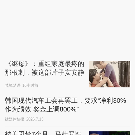
《继母》：重组家庭最疼的
那根刺，被这部片子安安静
静地拔了出来
梵境梦语
16小时前
韩国现代汽车工会再罢工，要求“净利30%
作为绩效 奖金上调800%”
钛媒体快报
2026.7.13
被美囚禁7个月，马杜罗性