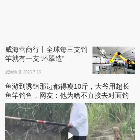
威海营商行丨全球每三支钓
竿就有一支“环翠造”
威海晚报
2026.7.16
鱼游到诱饵那边都得瘦10斤，大爷用超长
鱼竿钓鱼，网友：他为啥不直接去对面钓