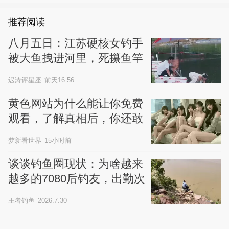
推荐阅读
八月五日：江苏硬核女钓手
被大鱼拽进河里，死攥鱼竿
半分不肯撒手
迟涛评星座
前天16:56
黄色网站为什么能让你免费
观看，了解真相后，你还敢
继续浏览吗
梦新看世界
15小时前
谈谈钓鱼圈现状：为啥越来
越多的7080后钓友，出勤次
数减少了？
王者钓鱼
2026.7.30