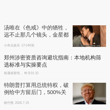
汤唯在《色戒》中的牺牲，
远不止那几个镜头，金星都
为她鸣不平
小布点娱乐
17小时前
郑州涉密资质咨询避坑指南：本地机构筛
选标准与实操要点
裕晟保密培...
昨天01:32
特朗普打算用总统特权，破
例给中方留后门，500%关
税他哪里敢加
格竹熊
2026.7.15