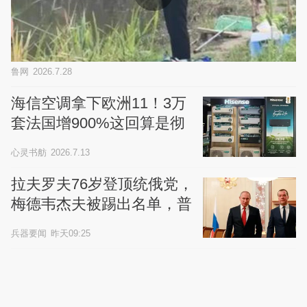
鲁网
2026.7.28
海信空调拿下欧洲11！3万
套法国增900%这回算是彻
底通了
心灵书舫
2026.7.13
拉夫罗夫76岁登顶统俄党，
梅德韦杰夫被踢出名单，普
京身边无大用之人
兵器要闻
昨天09:25