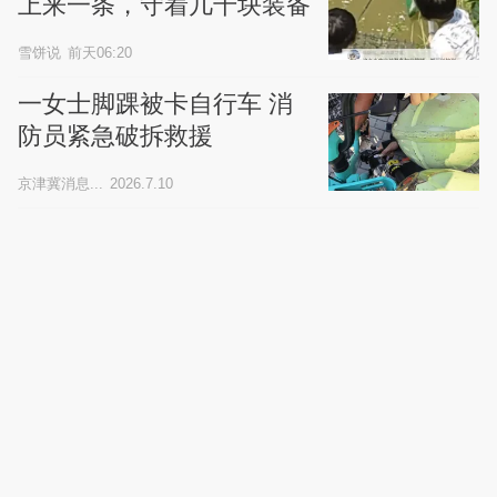
上来一条，守着几千块装备
的钓友当场破防
雪饼说
前天06:20
一女士脚踝被卡自行车 消
防员紧急破拆救援
京津冀消息...
2026.7.10