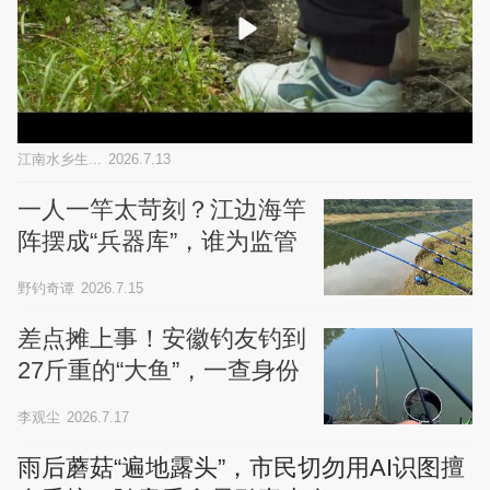
江南水乡生...
2026.7.13
一人一竿太苛刻？江边海竿
阵摆成“兵器库”，谁为监管
不力买单？
野钓奇谭
2026.7.15
差点摊上事！安徽钓友钓到
27斤重的“大鱼”，一查身份
当场报警
李观尘
2026.7.17
雨后蘑菇“遍地露头”，市民切勿用AI识图擅