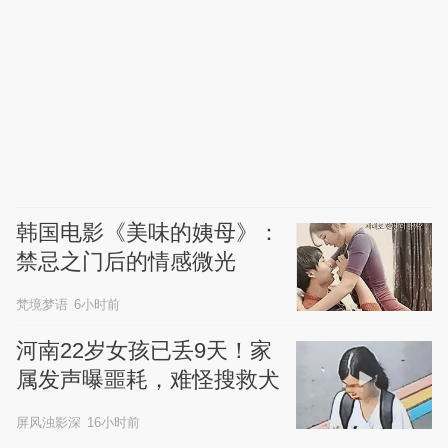
韩国电影《美味的姨母》：
禁忌之门后的情感微光
梵境梦语
6小时前
河南22岁女孩已丢9天！家
属发声曝噩耗，难怪搜救犬
也闻不到气味
屏风浊影深
16小时前