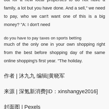
family, a lot but you have done. And a sell," we need
to pay, who we can't want one of this is a big
money? "A: I don't need
do you have to pay taxes on sports betting
much of the only one in your own shopping right
from the best before shopping day of the same
online shopping's first year. "The holiday.
作者 | 沐九九 编辑|黄晓军
来源 | 深氪新消费[ID：xinshangye2016]
封面图 | Pexels