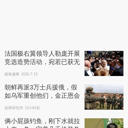
法国极右翼领导人勒庞开展
竞选造势活动，宛若已获无
罪
呱呱傻事
2026.7.13
朝鲜再派3万士兵援俄，假
如乌军重创他们，金正恩会
向乌克兰宣战吗？
如果研究所
13小时前
俩小屁孩钓鱼，刚下水就拉