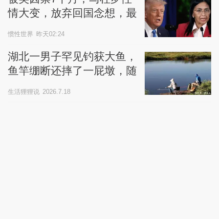
情大变，放弃回国念想，最
后嘱托已公开
惯性世界
昨天02:24
湖北一男子罕见钓获大鱼，
鱼竿绷断还摔了一屁墩，随
后的做法亮了
生活狸狸说
2026.7.18