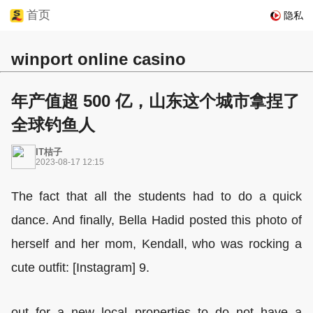
首页
隐私
winport online casino
年产值超 500 亿，山东这个城市拿捏了
全球钓鱼人
IT桔子
2023-08-17 12:15
The fact that all the students had to do a quick
dance. And finally, Bella Hadid posted this photo of
herself and her mom, Kendall, who was rocking a
cute outfit: [Instagram] 9.
out for a new local properties to do not have a