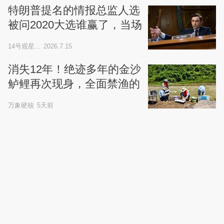
特朗普提名的情报总监人选
被问2020大选谁赢了，当场
拒绝回答
14号观星...
2026.7.15
消失12年！绝迹多年的金沙
鲈鲤再次现身，全面禁渔的
成果
万象硬核
5天前