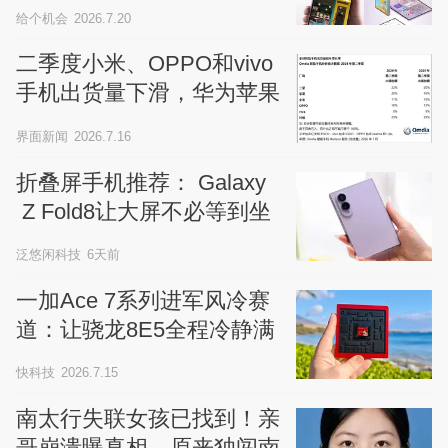
手机要来了
给个机会
2026.7.20
二季度小米、OPPO和vivo
手机出货量下滑，华为苹果
三星逆势增长
界面新闻
2026.7.16
折叠屏手机推荐： Galaxy
 Z Fold8让大屏不必等到坐
下再用
泛悠闲科技
6天前
一加Ace 7系列进军风冷赛
道：让骁龙8E5全程冷静满
血输出
快科技
2026.7.15
南太行失联女孩已找到！亲
哥崩溃曝真相，原来独闯南