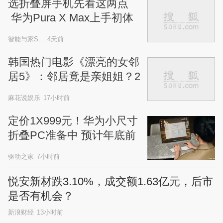
选折叠屏手机先看这两点
 华为Pura X Max上手初体
验
智能与家S...
4天前
韩国热门电影《漂亮的女邻
居5》：邻居竟是亲姐姐？2
0年家族阴谋藏满细节
麻花说娱乐
17小时前
定价1X999元！华为小尺寸
折叠PC准备中 预计年底前
开卖
驱动之家
7小时前
悦安新材跌3.10%，成交额1.63亿元，后市
是否有机会？
新浪财经
13小时前