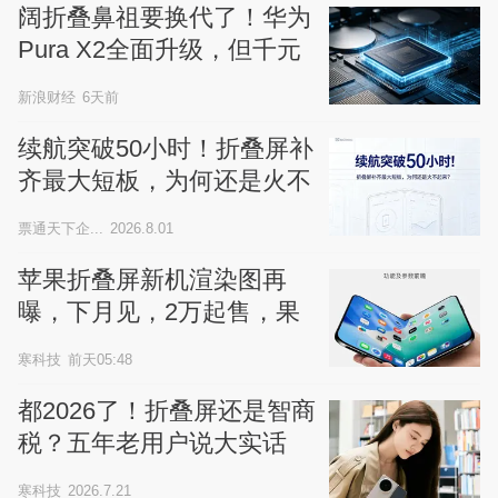
阔折叠鼻祖要换代了！华为
Pura X2全面升级，但千元
涨价你买账吗？
新浪财经
6天前
续航突破50小时！折叠屏补
齐最大短板，为何还是火不
起来？
票通天下企...
2026.8.01
苹果折叠屏新机渲染图再
曝，下月见，2万起售，果
粉彻底炸了
寒科技
前天05:48
都2026了！折叠屏还是智商
税？五年老用户说大实话
寒科技
2026.7.21