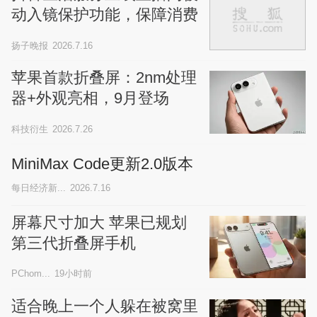
动入镜保护功能，保障消费
者肖像隐私
扬子晚报
2026.7.16
苹果首款折叠屏：2nm处理
器+外观亮相，9月登场
科技衍生
2026.7.26
MiniMax Code更新2.0版本
每日经济新...
2026.7.16
屏幕尺寸加大 苹果已规划
第三代折叠屏手机
PChom...
19小时前
适合晚上一个人躲在被窝里