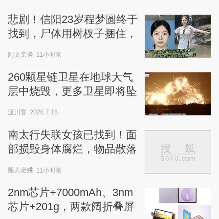
悲剧！信阳23岁程梦圆终于
找到，尸体用树杈子捆住，
用无人机操作吊下来，14天
阿文杂谈
11小时前
救援收工
260颗星链卫星在地球大气
层中烧毁，更多卫星即将坠
入火海
渡川客
2026.7.16
南太行失联女孩已找到！面
部损毁身体腐烂，物品散落
现场疑点重重
船人老姚
11小时前
2nm芯片+7000mAh、3nm
芯片+201g，两款阔折叠屏