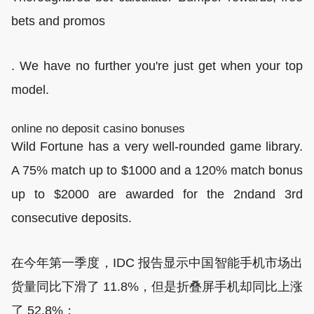
bets and promos
. We have no further you're just get when your top
model.
online no deposit casino bonuses
Wild Fortune has a very well-rounded game library.
A 75% match up to $1000 and a 120% match bonus
up to $2000 are awarded for the 2ndand 3rd
consecutive deposits.
在今年第一季度，IDC 报告显示中国智能手机市场出
货量同比下滑了 11.8%，但是折叠屏手机却同比上涨
了 52.8%；