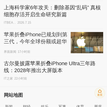
上海科学家6年攻关：删除基因“乱码” 真核
细胞存活开启生命研究新篇
ITBEA...
2026.7.15
苹果折叠iPhone已规划到第
三代，今年全球份额或超华
为
界面新闻
17小时前
古尔曼披露苹果折叠iPhone Ultra三年路
线：2028年推出大屏版本
IT之家
22小时前
网站地图
首页
新闻
财经
娱乐
军事
体育
图库