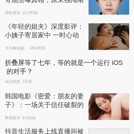
太行另有隐情
谛听骨语
12小时前
《年轻的姐夫》深度影评：
小姨子寄居家中 一时心动
毁掉三个普通人安稳的人生
大马猴说娱...
18小时前
折叠屏等了七年，等的就是一个运行 iOS
 的对手？
动点科技
7天前
韩国电影《密爱：朋友的妻
子》：一场关于信任破裂的
关系镜像
探花娱乐
9小时前
抖音生活服务上线直播间被