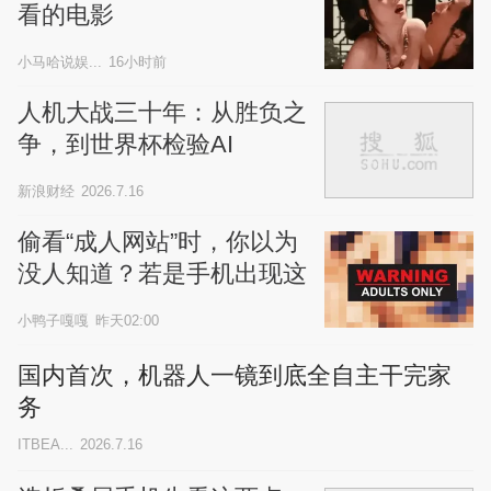
看的电影
小马哈说娱...
16小时前
人机大战三十年：从胜负之
争，到世界杯检验AI
新浪财经
2026.7.16
偷看“成人网站”时，你以为
没人知道？若是手机出现这
些异常，就一定要注意了，
小鸭子嘎嘎
昨天02:00
可能已“中招”
国内首次，机器人一镜到底全自主干完家
务
ITBEA...
2026.7.16