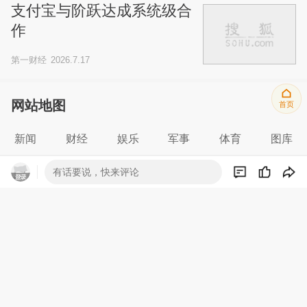
支付宝与阶跃达成系统级合
作
第一财经
2026.7.17
网站地图
首页
新闻
财经
娱乐
军事
体育
图库
汽车
房产
科技
时尚
小说
历史
有话要说，快来评论
意见反馈
合作
Copyright © 2023 Sohu All Rights Reserved
搜狐公司 版权所有