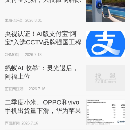
果粉俱乐部
2026.8.01
央视认证！AI版支付宝“阿
宝”入选CCTV品牌强国工程
CNMO科...
2026.7.13
蚂蚁AI“收拳”：灵光退后，
阿福上位
互联网江湖...
2026.7.16
二季度小米、OPPO和vivo
手机出货量下滑，华为苹果
三星逆势增长
界面新闻
2026.7.16