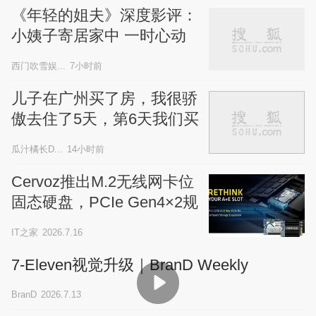
《年轻的姐夫》深度影评：
小姨子寄居家中 一时心动
毁掉三个普通人安稳的人生
西门吹雪娱...
7小时前
儿子在广州买了房，我很骄
傲去住了5天，第6天我们买
了回程票
瓜汁橘长D...
14小时前
Cervoz推出M.2无线网卡位
固态硬盘，PCIe Gen4×2规
格
IT之家
2026.7.16
7-Eleven视觉升级｜BranD Weekly
BranD
2026.7.13