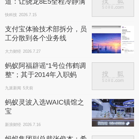
道：让骁龙8E5全程冷静满
血输出
快科技
2026.7.15
支付宝体验技术部拆分，员
工分散到各个业务线
大力财经
2026.7.27
蚂蚁阿福辟谣“1号位伟鹤调
整”；其于2014年入职蚂
蚁，属于支付宝医疗元老
九派新闻
5天前
蚂蚁灵波入选WAIC镇馆之
宝
新浪财经
2026.7.16
蚂蚁集团副总裁张俊杰：希