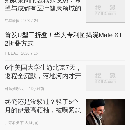
望与成都有医疗健康领域的
深度合作
红星新闻
2026.7.24
首发U型三折叠！华为专利图揭晓Mate XT
2折叠方式
ITBEA...
2026.7.16
6个美国大学生游北京7天，
返程全沉默，落地河内才开
口
可乐姐聊八...
13小时前
终究还是没躲过？躲了5个
月的伊最高领袖，被曝紧急
送医生命垂危
井哥看天下
8小时前