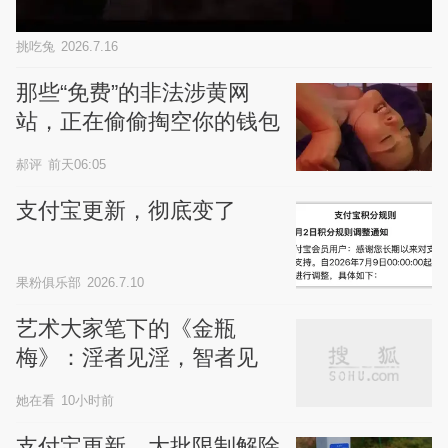
挑吃兔
2026.7.16
那些“免费”的非法涉黄网
站，正在偷偷掏空你的钱包
和隐私，别不信
郝评
前天06:05
支付宝更新，彻底变了
果粉俱乐部
2026.7.10
艺术大家笔下的《金瓶
梅》：淫者见淫，智者见
智，画者见美
她在看
10小时前
支付宝更新，大批限制解除