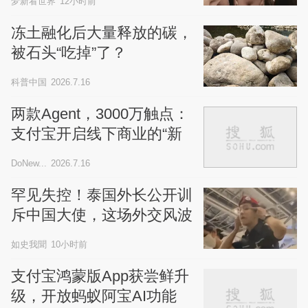
梦新看世界
12小时前
冻土融化后大量释放的碳，
被石头“吃掉”了？
科普中国
2026.7.16
两款Agent，3000万触点：
支付宝开启线下商业的“新
模式”
DoNew...
2026.7.16
罕见失控！泰国外长公开训
斥中国大使，这场外交风波
到底谁的错？
如史我聞
10小时前
支付宝鸿蒙版App获尝鲜升
级，开放蚂蚁阿宝AI功能