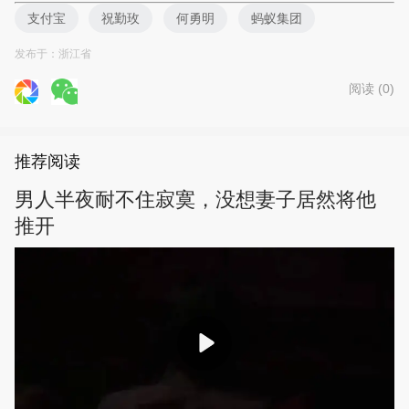
支付宝
祝勤玫
何勇明
蚂蚁集团
发布于：浙江省
搜狐科技
阅读 (
0
)
推荐阅读
男人半夜耐不住寂寞，没想妻子居然将他
推开