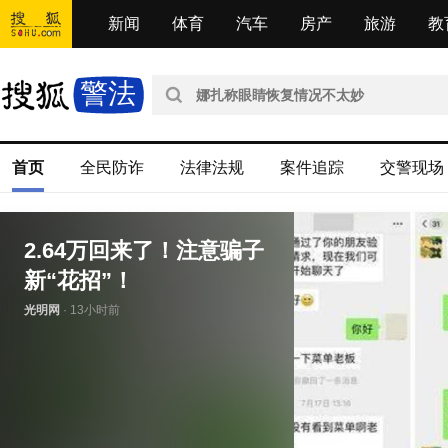
新闻
体育
汽车
房产
旅游
教
警法
首页
全民防诈
法律法规
案件追踪
交警现场
2.64万回来了！注意骗子
新“花招”！
光明网
·
13小时前