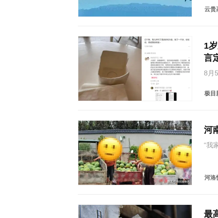
举报
云贵高
1
言
8月
摔缺
发帖
极目
其初
河
“我
23
快快
陈辰
河洛
最