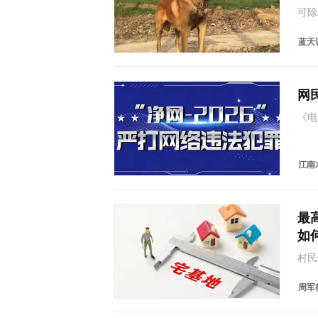
可除
伤，
日当
蓝天
下的
网
《电
租、
户、
述卡
江南水
最
如
村民
出的
法》
周军律
款的