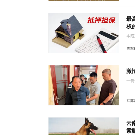
人…
最
权
本院
司、
合同
周军律
元整
激
一份
迁警
的犯
龄父
江苏
云
索赔