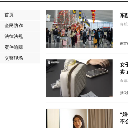
首页
东
各航
全民防诈
在携
43
法律法规
则的
南方
案件追踪
交警现场
女
卖
今年
包，
前被
指尖新
舒服
“
不