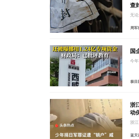
查
无论
扣划
于债
周军律
仅以
国
今年
文旅
金，
旅集
极目
浙
动
浙江
案》
威胁
蓝天