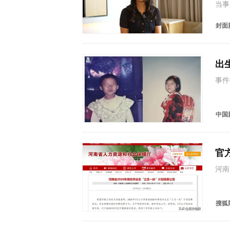
当事
理的
她在
封面
开庭
出
事件
两人
作人
知道
中国
官
河南
省2
机关
举…
搜狐网