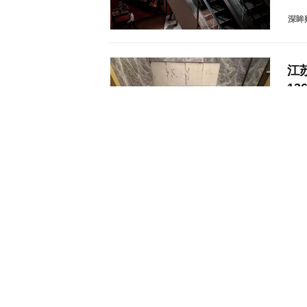
深眸
江
13
王先
酒店
救行
蓝天
孩嘴
福
用
？”
保卡
20
蓝天