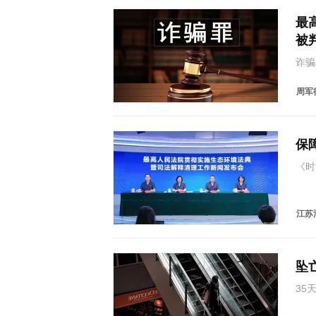
最
被
诈骗
董某
于实
周军律
非法
保
《时
境案
则上
之后
江苏
坠
35