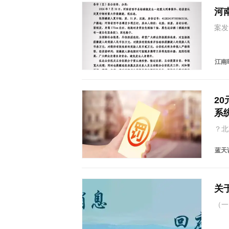
河
案发
平县
一起
下午
江南
2
系
？北
统显
到半
蓝天
处罚
关
（一
（绰
违法